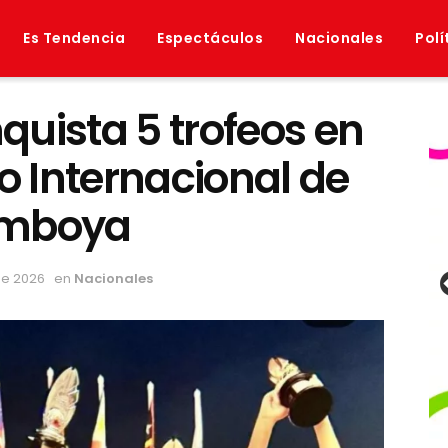
Es Tendencia
Espectáculos
Nacionales
Polí
uista 5 trofeos en
 Internacional de
amboya
de 2026
en
Nacionales