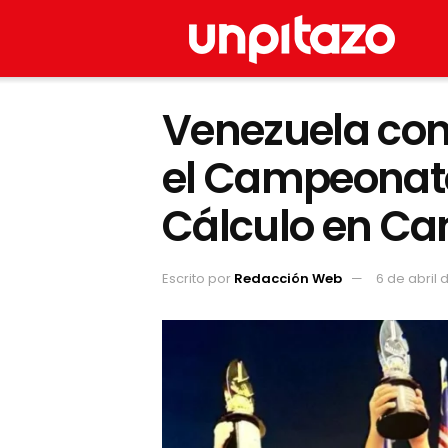
Venezuela conq
el Campeonato
Cálculo en C
Escrito por
Redacción Web
6 de abril 