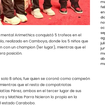
ma
fe
en
di
no
oc
se
mental Arimethics conquistó 5 trofeos en el
ag
o, realizado en Camboya, donde los 5 niños que
ju
ron con un champion (1er lugar), mientras que el
ju
era posición.
ma
ab
ma
n solo 8 años, fue quien se coronó como campeón
 mientras que el resto de compatriotas
atías Pérez, ambos en el tercer lugar de sus
a y Mathias Parra hicieron lo propio en la
el estado Carabobo.