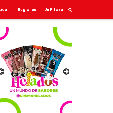
tica
Regiones
Un Pitazo