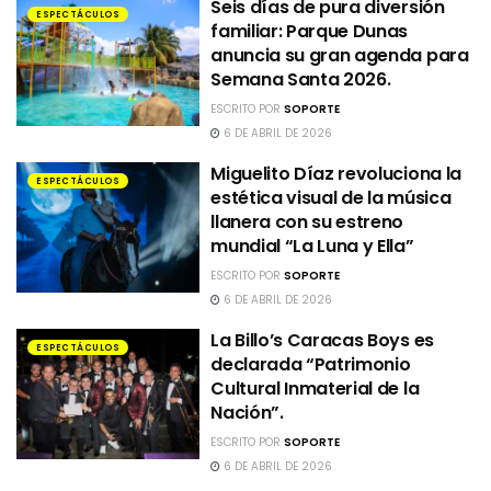
Seis días de pura diversión
ESPECTÁCULOS
familiar: Parque Dunas
anuncia su gran agenda para
Semana Santa 2026.
ESCRITO POR
SOPORTE
6 DE ABRIL DE 2026
Miguelito Díaz revoluciona la
ESPECTÁCULOS
estética visual de la música
llanera con su estreno
mundial “La Luna y Ella”
ESCRITO POR
SOPORTE
6 DE ABRIL DE 2026
La Billo’s Caracas Boys es
ESPECTÁCULOS
declarada “Patrimonio
Cultural Inmaterial de la
Nación”.
ESCRITO POR
SOPORTE
6 DE ABRIL DE 2026