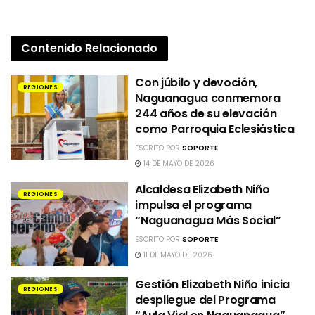
Contenido
Relacionado
Con júbilo y devoción,
REGIONES
Naguanagua conmemora
244 años de su elevación
como Parroquia Eclesiástica
ESCRITO POR
SOPORTE
14 DE MAYO DE 2026
Alcaldesa Elizabeth Niño
REGIONES
impulsa el programa
“Naguanagua Más Social”
ESCRITO POR
SOPORTE
11 DE MAYO DE 2026
Gestión Elizabeth Niño inicia
REGIONES
despliegue del Programa