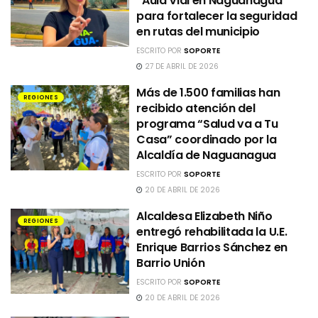
“Aula Vial en Naguanagua”
para fortalecer la seguridad
en rutas del municipio
ESCRITO POR
SOPORTE
27 DE ABRIL DE 2026
Más de 1.500 familias han
REGIONES
recibido atención del
programa “Salud va a Tu
Casa” coordinado por la
Alcaldía de Naguanagua
ESCRITO POR
SOPORTE
20 DE ABRIL DE 2026
Alcaldesa Elizabeth Niño
REGIONES
entregó rehabilitada la U.E.
Enrique Barrios Sánchez en
Barrio Unión
ESCRITO POR
SOPORTE
20 DE ABRIL DE 2026