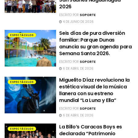
2026
ESCRITO POR
SOPORTE
4 DE JUNIO DE 2026
Seis días de pura diversión
ESPECTÁCULOS
familiar: Parque Dunas
anuncia su gran agenda para
Semana Santa 2026.
ESCRITO POR
SOPORTE
6 DE ABRIL DE 2026
Miguelito Díaz revoluciona la
ESPECTÁCULOS
estética visual de la música
llanera con su estreno
mundial “La Luna y Ella”
ESCRITO POR
SOPORTE
6 DE ABRIL DE 2026
La Billo’s Caracas Boys es
ESPECTÁCULOS
declarada “Patrimonio