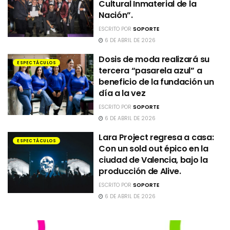
Cultural Inmaterial de la
Nación”.
ESCRITO POR
SOPORTE
6 DE ABRIL DE 2026
Dosis de moda realizará su
ESPECTÁCULOS
tercera “pasarela azul” a
beneficio de la fundación un
día a la vez
ESCRITO POR
SOPORTE
6 DE ABRIL DE 2026
Lara Project regresa a casa:
ESPECTÁCULOS
Con un sold out épico en la
ciudad de Valencia, bajo la
producción de Alive.
ESCRITO POR
SOPORTE
6 DE ABRIL DE 2026