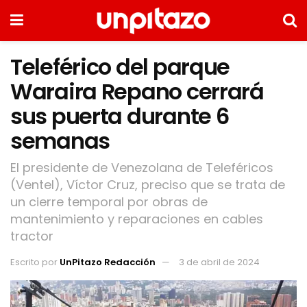
Teleférico del parque
Waraira Repano cerrará
sus puerta durante 6
semanas
El presidente de Venezolana de Teleféricos
(Ventel), Víctor Cruz, preciso que se trata de
un cierre temporal por obras de
mantenimiento y reparaciones en cables
tractor
Escrito por
UnPitazo Redacción
3 de abril de 2024