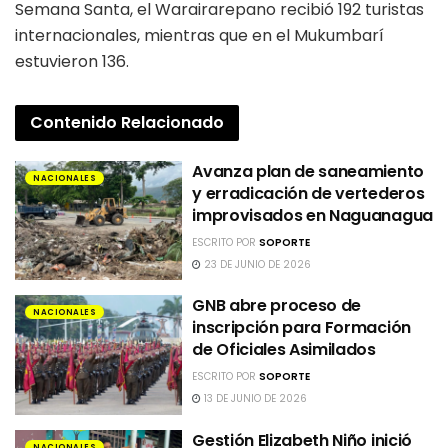
Semana Santa, el Warairarepano recibió 192 turistas
internacionales, mientras que en el Mukumbarí
estuvieron 136.
Contenido
Relacionado
Avanza plan de saneamiento
NACIONALES
y erradicación de vertederos
improvisados en Naguanagua
ESCRITO POR
SOPORTE
23 DE JUNIO DE 2026
GNB abre proceso de
NACIONALES
inscripción para Formación
de Oficiales Asimilados
ESCRITO POR
SOPORTE
13 DE JUNIO DE 2026
Gestión Elizabeth Niño inició
NACIONALES