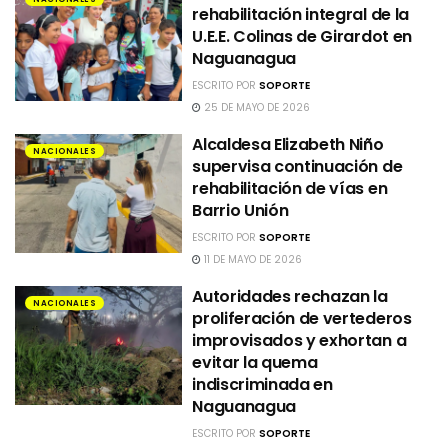
rehabilitación integral de la
U.E.E. Colinas de Girardot en
Naguanagua
ESCRITO POR
SOPORTE
25 DE MAYO DE 2026
Alcaldesa Elizabeth Niño
NACIONALES
supervisa continuación de
rehabilitación de vías en
Barrio Unión
ESCRITO POR
SOPORTE
11 DE MAYO DE 2026
Autoridades rechazan la
NACIONALES
proliferación de vertederos
improvisados y exhortan a
evitar la quema
indiscriminada en
Naguanagua
ESCRITO POR
SOPORTE