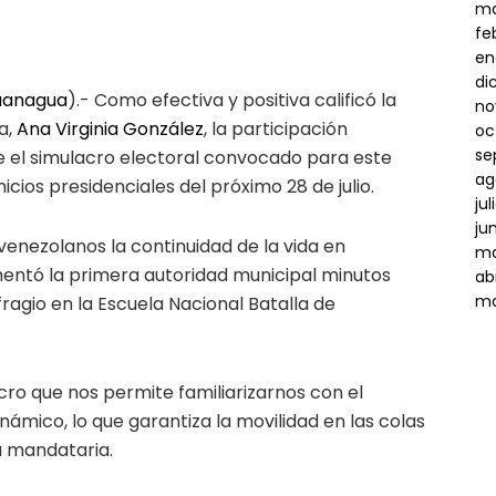
ma
fe
en
di
guanagua
).- Como efectiva y positiva calificó la
no
a,
Ana Virginia González
, la participación
oc
se
e el simulacro electoral convocado para este
ag
cios presidenciales del próximo 28 de julio.
ju
ju
venezolanos la continuidad de la vida en
ma
mentó la primera autoridad municipal minutos
ab
ma
ragio en la Escuela Nacional Batalla de
cro que nos permite familiarizarnos con el
námico, lo que garantiza la movilidad en las colas
a mandataria.