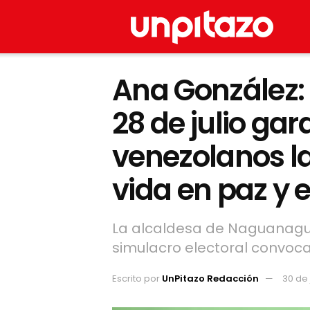
Ana González: 
28 de julio gar
venezolanos la
vida en paz y
La alcaldesa de Naguanagua
simulacro electoral convoc
Escrito por
UnPitazo Redacción
30 de