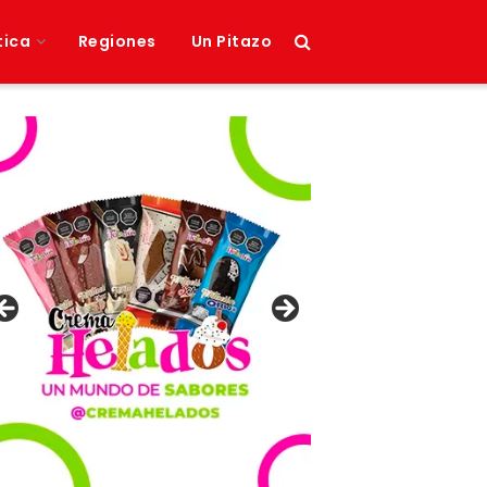
tica
Regiones
Un Pitazo