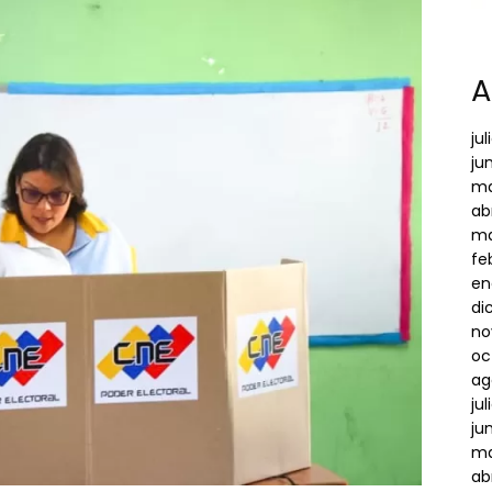
A
ju
ju
ma
ab
ma
fe
en
di
no
oc
ag
ju
ju
ma
ab