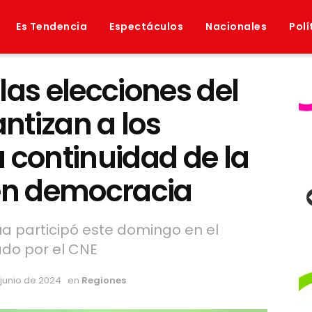
Es Tendencia
Espectáculos
Nacionales
Polí
las elecciones del
antizan a los
 continuidad de la
 en democracia
 participó este domingo en el
ado por el CNE
 junio de 2024
en
Regiones