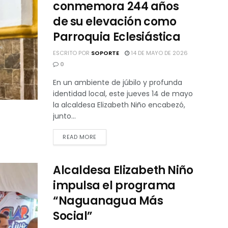
conmemora 244 años
de su elevación como
Parroquia Eclesiástica
ESCRITO POR
SOPORTE
14 DE MAYO DE 2026
0
En un ambiente de júbilo y profunda
identidad local, este jueves 14 de mayo
la alcaldesa Elizabeth Niño encabezó,
junto...
READ MORE
Alcaldesa Elizabeth Niño
impulsa el programa
“Naguanagua Más
Social”