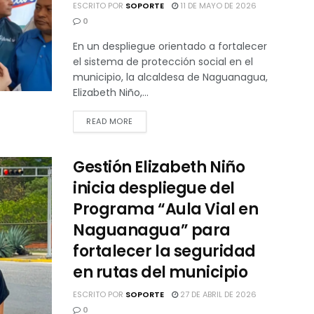
ESCRITO POR
SOPORTE
11 DE MAYO DE 2026
0
En un despliegue orientado a fortalecer
el sistema de protección social en el
municipio, la alcaldesa de Naguanagua,
Elizabeth Niño,...
READ MORE
Gestión Elizabeth Niño
inicia despliegue del
Programa “Aula Vial en
Naguanagua” para
fortalecer la seguridad
en rutas del municipio
ESCRITO POR
SOPORTE
27 DE ABRIL DE 2026
0