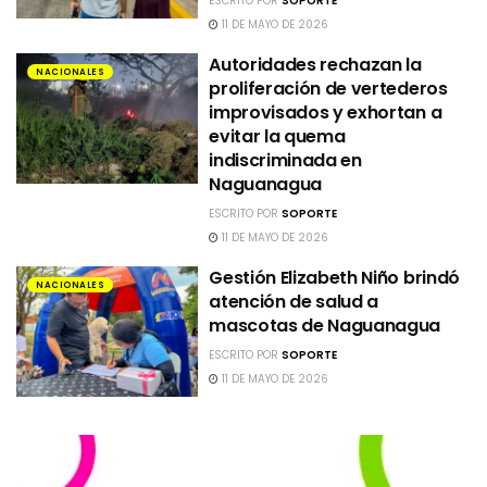
ESCRITO POR
SOPORTE
11 DE MAYO DE 2026
Autoridades rechazan la
NACIONALES
proliferación de vertederos
improvisados y exhortan a
evitar la quema
indiscriminada en
Naguanagua
ESCRITO POR
SOPORTE
11 DE MAYO DE 2026
Gestión Elizabeth Niño brindó
NACIONALES
atención de salud a
mascotas de Naguanagua
ESCRITO POR
SOPORTE
11 DE MAYO DE 2026