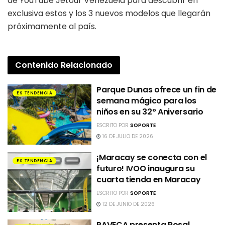
de YouTube Jetour Venezuela para descubrir en
exclusiva estos y los 3 nuevos modelos que llegarán
próximamente al país.
Contenido
Relacionado
Parque Dunas ofrece un fin de
ES TENDENCIA
semana mágico para los
niños en su 32° Aniversario
ESCRITO POR
SOPORTE
16 DE JULIO DE 2026
¡Maracay se conecta con el
ES TENDENCIA
futuro! IVOO inaugura su
cuarta tienda en Maracay
ESCRITO POR
SOPORTE
12 DE JUNIO DE 2026
PAVECA presenta Rosal