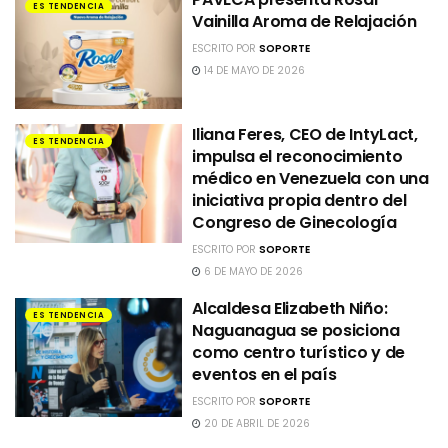
ES TENDENCIA
Vainilla Aroma de Relajación
ESCRITO POR
SOPORTE
14 DE MAYO DE 2026
Iliana Feres, CEO de IntyLact,
ES TENDENCIA
impulsa el reconocimiento
médico en Venezuela con una
iniciativa propia dentro del
Congreso de Ginecología
ESCRITO POR
SOPORTE
6 DE MAYO DE 2026
Alcaldesa Elizabeth Niño:
ES TENDENCIA
Naguanagua se posiciona
como centro turístico y de
eventos en el país
ESCRITO POR
SOPORTE
20 DE ABRIL DE 2026