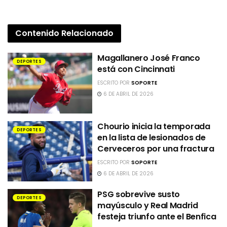
Contenido
Relacionado
Magallanero José Franco
DEPORTES
está con Cincinnati
ESCRITO POR
SOPORTE
6 DE ABRIL DE 2026
Chourio inicia la temporada
DEPORTES
en la lista de lesionados de
Cerveceros por una fractura
ESCRITO POR
SOPORTE
6 DE ABRIL DE 2026
PSG sobrevive susto
DEPORTES
mayúsculo y Real Madrid
festeja triunfo ante el Benfica