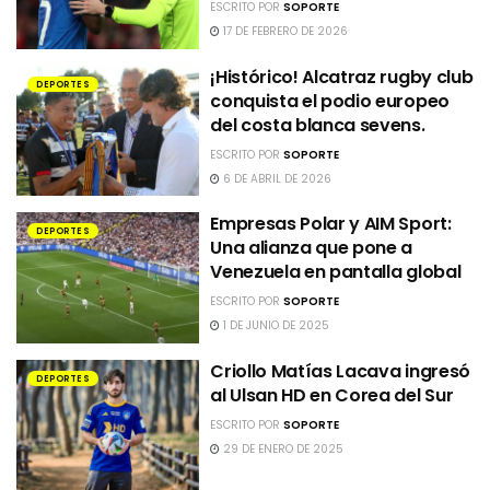
ESCRITO POR
SOPORTE
17 DE FEBRERO DE 2026
¡Histórico! Alcatraz rugby club
DEPORTES
conquista el podio europeo
del costa blanca sevens.
ESCRITO POR
SOPORTE
6 DE ABRIL DE 2026
Empresas Polar y AIM Sport:
DEPORTES
Una alianza que pone a
Venezuela en pantalla global
ESCRITO POR
SOPORTE
1 DE JUNIO DE 2025
Criollo Matías Lacava ingresó
DEPORTES
al Ulsan HD en Corea del Sur
ESCRITO POR
SOPORTE
29 DE ENERO DE 2025