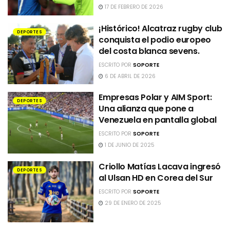
17 DE FEBRERO DE 2026
¡Histórico! Alcatraz rugby club
DEPORTES
conquista el podio europeo
del costa blanca sevens.
ESCRITO POR
SOPORTE
6 DE ABRIL DE 2026
Empresas Polar y AIM Sport:
DEPORTES
Una alianza que pone a
Venezuela en pantalla global
ESCRITO POR
SOPORTE
1 DE JUNIO DE 2025
Criollo Matías Lacava ingresó
DEPORTES
al Ulsan HD en Corea del Sur
ESCRITO POR
SOPORTE
29 DE ENERO DE 2025