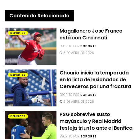
Contenido
Relacionado
Magallanero José Franco
DEPORTES
está con Cincinnati
ESCRITO POR
SOPORTE
6 DE ABRIL DE 2026
Chourio inicia la temporada
DEPORTES
en la lista de lesionados de
Cerveceros por una fractura
ESCRITO POR
SOPORTE
6 DE ABRIL DE 2026
PSG sobrevive susto
DEPORTES
mayúsculo y Real Madrid
festeja triunfo ante el Benfica
ESCRITO POR
SOPORTE