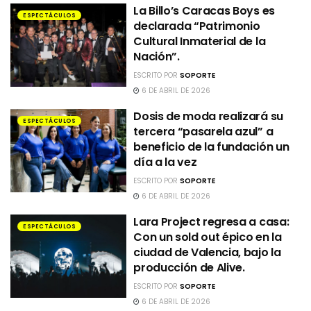
La Billo’s Caracas Boys es
ESPECTÁCULOS
declarada “Patrimonio
Cultural Inmaterial de la
Nación”.
ESCRITO POR
SOPORTE
6 DE ABRIL DE 2026
Dosis de moda realizará su
ESPECTÁCULOS
tercera “pasarela azul” a
beneficio de la fundación un
día a la vez
ESCRITO POR
SOPORTE
6 DE ABRIL DE 2026
Lara Project regresa a casa:
ESPECTÁCULOS
Con un sold out épico en la
ciudad de Valencia, bajo la
producción de Alive.
ESCRITO POR
SOPORTE
6 DE ABRIL DE 2026