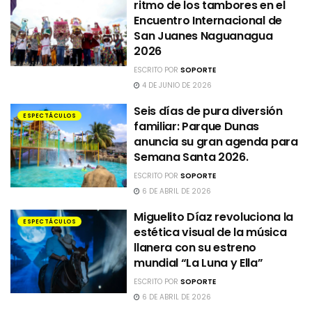
ritmo de los tambores en el
Encuentro Internacional de
San Juanes Naguanagua
2026
ESCRITO POR
SOPORTE
4 DE JUNIO DE 2026
Seis días de pura diversión
ESPECTÁCULOS
familiar: Parque Dunas
anuncia su gran agenda para
Semana Santa 2026.
ESCRITO POR
SOPORTE
6 DE ABRIL DE 2026
Miguelito Díaz revoluciona la
ESPECTÁCULOS
estética visual de la música
llanera con su estreno
mundial “La Luna y Ella”
ESCRITO POR
SOPORTE
6 DE ABRIL DE 2026