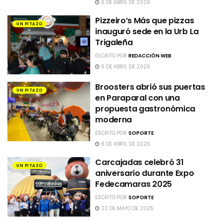
6 DE ABRIL DE 2026
Pizzeiro’s Más que pizzas
UN PITAZO
inauguró sede en la Urb La
Trigaleña
ESCRITO POR
REDACCIÓN WEB
6 DE ABRIL DE 2026
Broosters abrió sus puertas
UN PITAZO
en Paraparal con una
propuesta gastronómica
moderna
ESCRITO POR
SOPORTE
6 DE ABRIL DE 2026
Carcajadas celebró 31
UN PITAZO
aniversario durante Expo
Fedecamaras 2025
ESCRITO POR
SOPORTE
22 DE MAYO DE 2025