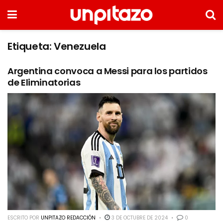
Etiqueta:
Venezuela
Argentina convoca a Messi para los partidos
de Eliminatorias
ESCRITO POR
UNPITAZO REDACCIÓN
3 DE OCTUBRE DE 2024
0