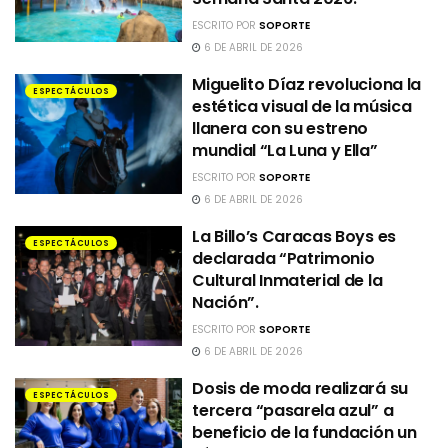
ESCRITO POR
SOPORTE
6 DE ABRIL DE 2026
Miguelito Díaz revoluciona la
ESPECTÁCULOS
estética visual de la música
llanera con su estreno
mundial “La Luna y Ella”
ESCRITO POR
SOPORTE
6 DE ABRIL DE 2026
La Billo’s Caracas Boys es
ESPECTÁCULOS
declarada “Patrimonio
Cultural Inmaterial de la
Nación”.
ESCRITO POR
SOPORTE
6 DE ABRIL DE 2026
Dosis de moda realizará su
ESPECTÁCULOS
tercera “pasarela azul” a
beneficio de la fundación un