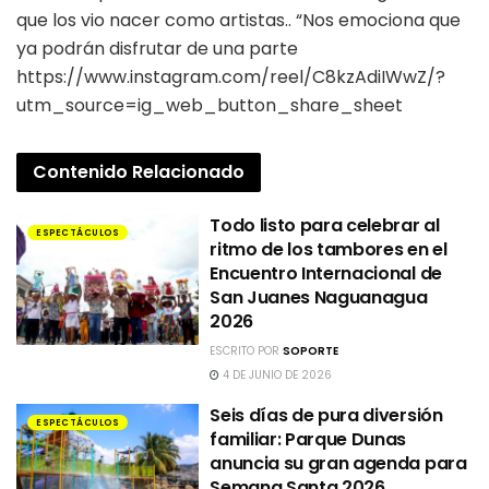
que los vio nacer como artistas.. “Nos emociona que
ya podrán disfrutar de una parte
https://www.instagram.com/reel/C8kzAdiIWwZ/?
utm_source=ig_web_button_share_sheet
Contenido
Relacionado
Todo listo para celebrar al
ESPECTÁCULOS
ritmo de los tambores en el
Encuentro Internacional de
San Juanes Naguanagua
2026
ESCRITO POR
SOPORTE
4 DE JUNIO DE 2026
Seis días de pura diversión
ESPECTÁCULOS
familiar: Parque Dunas
anuncia su gran agenda para
Semana Santa 2026.