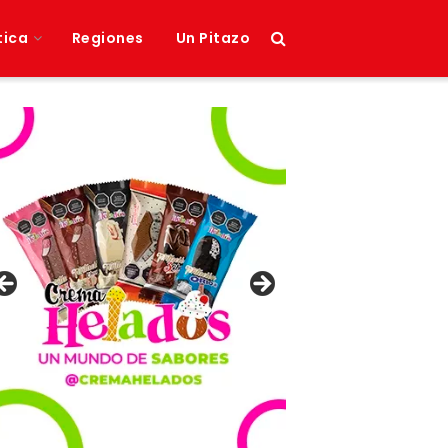
tica
Regiones
Un Pitazo