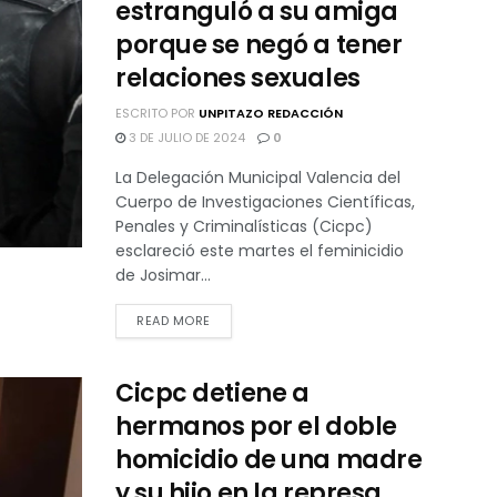
estranguló a su amiga
porque se negó a tener
relaciones sexuales
ESCRITO POR
UNPITAZO REDACCIÓN
3 DE JULIO DE 2024
0
La Delegación Municipal Valencia del
Cuerpo de Investigaciones Científicas,
Penales y Criminalísticas (Cicpc)
esclareció este martes el feminicidio
de Josimar...
READ MORE
Cicpc detiene a
hermanos por el doble
homicidio de una madre
y su hijo en la represa