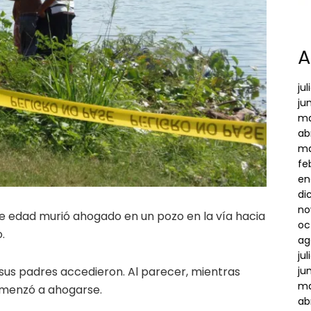
A
ju
ju
ma
ab
ma
fe
en
di
no
e edad murió ahogado en un pozo en la vía hacia
oc
.
ag
ju
y sus padres accedieron. Al parecer, mientras
ju
ma
omenzó a ahogarse.
ab