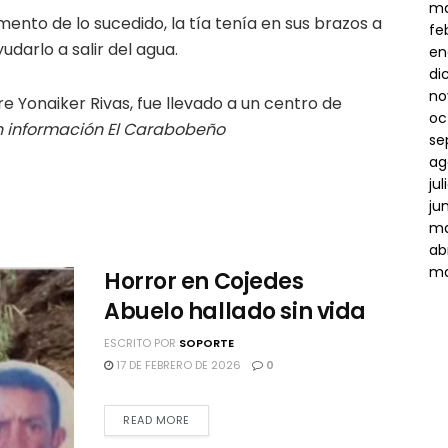
ma
mento de lo sucedido, la tía tenía en sus brazos a
fe
yudarlo a salir del agua.
en
di
no
Yonaiker Rivas, fue llevado a un centro de
oc
 información El Carabobeño
se
ag
ju
ju
ma
ab
ma
Horror en Cojedes
Abuelo hallado sin vida
ESCRITO POR
SOPORTE
17 DE FEBRERO DE 2026
0
READ MORE