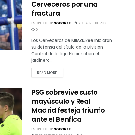
Cerveceros por una
fractura
ESCRITO POR
SOPORTE
6 DE ABRIL DE 2026
0
Los Cerveceros de Milwaukee iniciarán
su defensa del título de la División
Central de la Liga Nacional sin el
jardinero...
READ MORE
PSG sobrevive susto
mayúsculo y Real
Madrid festeja triunfo
ante el Benfica
ESCRITO POR
SOPORTE