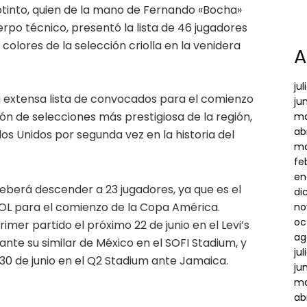
otinto, quien de la mano de Fernando «Bocha»
uerpo técnico, presentó la lista de 46 jugadores
olores de la selección criolla en la venidera
A
ju
a extensa lista de convocados para el comienzo
ju
ón de selecciones más prestigiosa de la región,
ma
ab
dos Unidos por segunda vez en la historia del
ma
fe
en
deberá descender a 23 jugadores, ya que es el
di
L para el comienzo de la Copa América.
no
oc
rimer partido el próximo 22 de junio en el Levi’s
ag
ante su similar de México en el SOFI Stadium, y
ju
30 de junio en el Q2 Stadium ante Jamaica.
ju
ma
ab