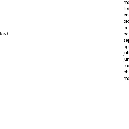
ma
fe
en
di
no
das)
oc
se
ag
ju
ju
ma
ab
ma