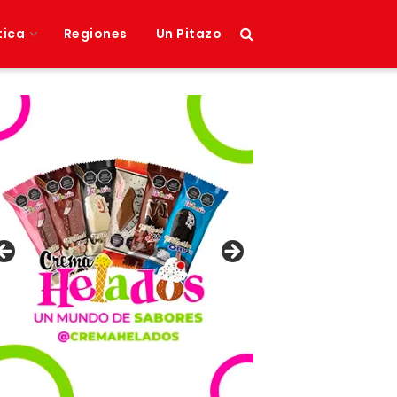
tica
Regiones
Un Pitazo