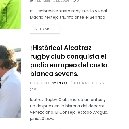
17 DE FEBRERO DE 2026
0
PSG sobrevive susto mayúsculo y Real
Madrid festeja triunfo ante el Benfica
READ MORE
¡Histórico! Alcatraz
rugby club conquista el
podio europeo del costa
blanca sevens.
ESCRITO POR
SOPORTE
6 DE ABRIL DE 2026
0
lcatraz Rugby Club, marcó un antes y
un después en la historia del deporte
venezolano. El Consejo, estado Aragua,
junio2025.-...