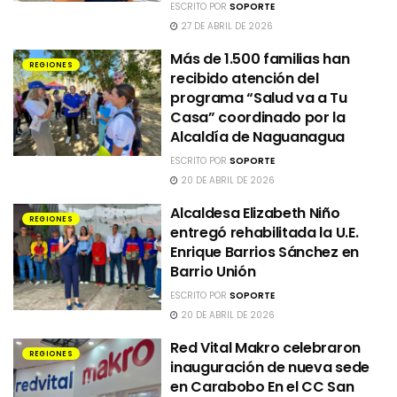
ESCRITO POR
SOPORTE
27 DE ABRIL DE 2026
Más de 1.500 familias han
REGIONES
recibido atención del
programa “Salud va a Tu
Casa” coordinado por la
Alcaldía de Naguanagua
ESCRITO POR
SOPORTE
20 DE ABRIL DE 2026
Alcaldesa Elizabeth Niño
REGIONES
entregó rehabilitada la U.E.
Enrique Barrios Sánchez en
Barrio Unión
ESCRITO POR
SOPORTE
20 DE ABRIL DE 2026
Red Vital Makro celebraron
REGIONES
inauguración de nueva sede
en Carabobo En el CC San