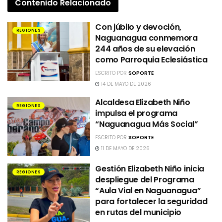
Contenido
Relacionado
Con júbilo y devoción,
REGIONES
Naguanagua conmemora
244 años de su elevación
como Parroquia Eclesiástica
ESCRITO POR
SOPORTE
14 DE MAYO DE 2026
Alcaldesa Elizabeth Niño
REGIONES
impulsa el programa
“Naguanagua Más Social”
ESCRITO POR
SOPORTE
11 DE MAYO DE 2026
Gestión Elizabeth Niño inicia
REGIONES
despliegue del Programa
“Aula Vial en Naguanagua”
para fortalecer la seguridad
en rutas del municipio