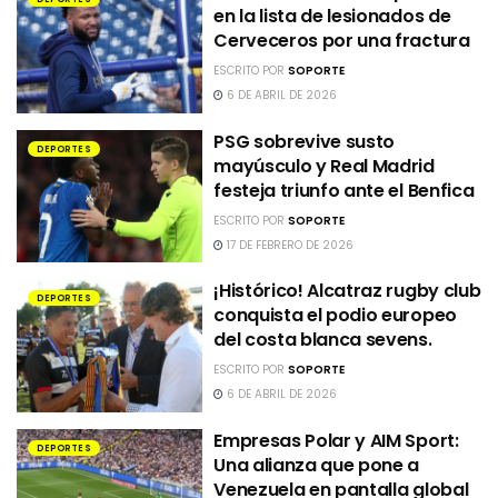
en la lista de lesionados de
Cerveceros por una fractura
ESCRITO POR
SOPORTE
6 DE ABRIL DE 2026
PSG sobrevive susto
DEPORTES
mayúsculo y Real Madrid
festeja triunfo ante el Benfica
ESCRITO POR
SOPORTE
17 DE FEBRERO DE 2026
¡Histórico! Alcatraz rugby club
DEPORTES
conquista el podio europeo
del costa blanca sevens.
ESCRITO POR
SOPORTE
6 DE ABRIL DE 2026
Empresas Polar y AIM Sport:
DEPORTES
Una alianza que pone a
Venezuela en pantalla global