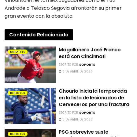
Vinotinto en el torneo. Jugadores como el Tuti
Andrade o Telasco Segovia afrontarán su primer
gran evento con la absoluta.
Contenido
Relacionado
Magallanero José Franco
DEPORTES
está con Cincinnati
ESCRITO POR
SOPORTE
6 DE ABRIL DE 2026
Chourio inicia la temporada
DEPORTES
en la lista de lesionados de
Cerveceros por una fractura
ESCRITO POR
SOPORTE
6 DE ABRIL DE 2026
PSG sobrevive susto
DEPORTES