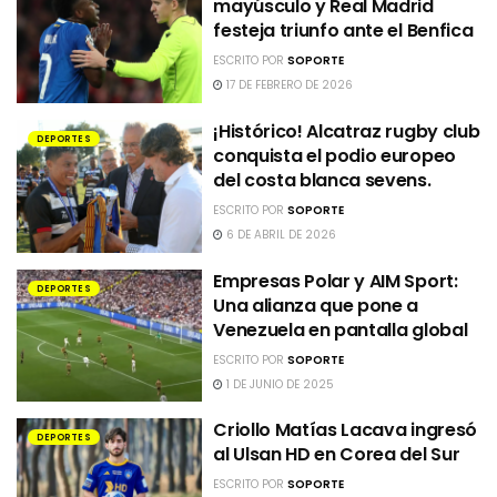
mayúsculo y Real Madrid
festeja triunfo ante el Benfica
ESCRITO POR
SOPORTE
17 DE FEBRERO DE 2026
¡Histórico! Alcatraz rugby club
DEPORTES
conquista el podio europeo
del costa blanca sevens.
ESCRITO POR
SOPORTE
6 DE ABRIL DE 2026
Empresas Polar y AIM Sport:
DEPORTES
Una alianza que pone a
Venezuela en pantalla global
ESCRITO POR
SOPORTE
1 DE JUNIO DE 2025
Criollo Matías Lacava ingresó
DEPORTES
al Ulsan HD en Corea del Sur
ESCRITO POR
SOPORTE