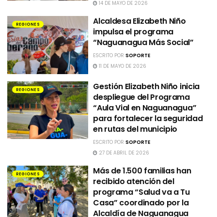
14 DE MAYO DE 2026
Alcaldesa Elizabeth Niño
REGIONES
impulsa el programa
“Naguanagua Más Social”
ESCRITO POR
SOPORTE
11 DE MAYO DE 2026
Gestión Elizabeth Niño inicia
REGIONES
despliegue del Programa
“Aula Vial en Naguanagua”
para fortalecer la seguridad
en rutas del municipio
ESCRITO POR
SOPORTE
27 DE ABRIL DE 2026
Más de 1.500 familias han
REGIONES
recibido atención del
programa “Salud va a Tu
Casa” coordinado por la
Alcaldía de Naguanagua