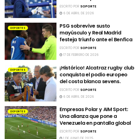
ESCRITO POR
SOPORTE
6 DE ABRIL DE 2026
PSG sobrevive susto
DEPORTES
mayúsculo y Real Madrid
festeja triunfo ante el Benfica
ESCRITO POR
SOPORTE
17 DE FEBRERO DE 2026
¡Histórico! Alcatraz rugby club
DEPORTES
conquista el podio europeo
del costa blanca sevens.
ESCRITO POR
SOPORTE
6 DE ABRIL DE 2026
Empresas Polar y AIM Sport:
DEPORTES
Una alianza que pone a
Venezuela en pantalla global
ESCRITO POR
SOPORTE
1 DE JUNIO DE 2025