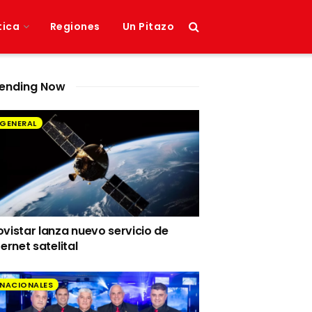
tica
Regiones
Un Pitazo
ending Now
GENERAL
vistar lanza nuevo servicio de
ternet satelital
NACIONALES