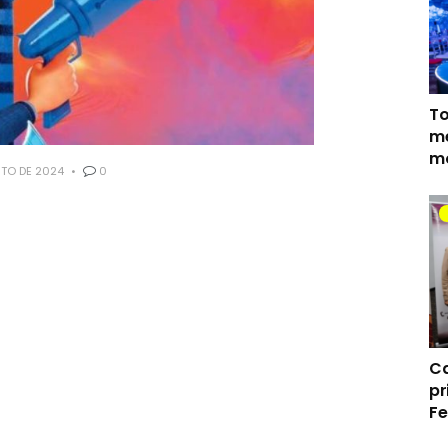
To
me
mo
TO DE 2024
0
Ca
pr
Fe