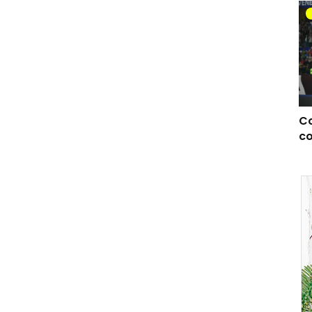
Co
co