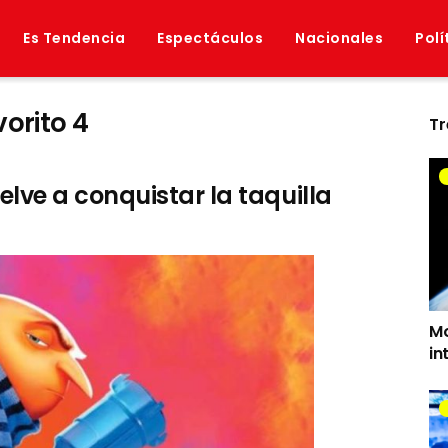
Es Tendencia
Espectáculos
Nacionales
Polí
vorito 4
Tr
uelve a conquistar la taquilla
Mo
in